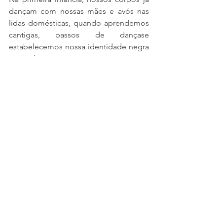
dançam com nossas mães e avós nas 
lidas domésticas, quando aprendemos 
cantigas, passos de dançase 
estabelecemos nossa identidade negra 
musical. Somos um povo 
inerentemente musicalizado, nossa fala 
é cantante e rítmica, há ritmo em nosso 
andar, nossa voz é sonora.
Assim como na Capoeira, no Congado 
e em outras tantas manifestações 
populares, acreditamos que, no Teatro 
de Favela, o corpo, a voz e a música 
constituem um só corpo. Ao contrário 
de um acessório, a música para nós é 
parte integrante e fundamental de todo 
processo, ela vitaliza, harmoniza, 
movimenta e valoriza todo o processo, 
desde o aquecimento corporal até a 