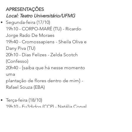
APRESENTAÇÕES
Local: Teatro Universitário/UFMG
Segunda-feira (17/10)
19h10 - CORPO-MARÉ (TU) - Ricardo
Jorge Rado De Moraes
19h40 - Cromossapiens - Sheila Oliva e
Dany Piva (TU)
20h10 - Dias Felizes - Zelda Scotch
(Confesso)
20h40 - {saiba que há nesse momento
uma
plantação de flores dentro de mim} -
Rafael Souza (EBA)
Terça-feira (18/10)
19h10 - Fu?didos (CCP) - Natália Corval,
Clayton Silva, Daiana Silvestre, Lexis
Cristina, Márcia Madureira Matheus
Duarte, Nayara Bretas, Thiago