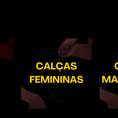
 TU
MOSTRATU
Mulheres Diretoras
We