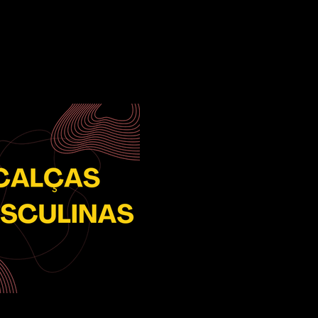
bsérie
Texto
Mais