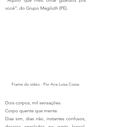
“Aquilo que meu olhar guardou pra 
você”, do Grupo Magiluth (PE).
Frame do vídeo - Por Ana Luísa Cosse
Dois corpos, mil sensações. 
Corpo quente que mente. 
Dias sim, dias não, instantes confusos, 
desejos enrolados no gasto lençol. 