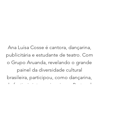
Ana Luísa Cosse é cantora, dançarina, 
publicitária e estudante de teatro. Com 
o Grupo Aruanda, revelando o grande 
painel da diversidade cultural 
brasileira, participou, como dançarina, 
de festivais internacionais em Portugal, 
Espanha, Itália, Inglaterra e Polônia. 
Vocalista da banda Tutu com Tacacá e 
do Bloco da Fofoca – Carimbó. 
Atualmente, estuda no curso técnico 
de Formação do Ator do Teatro 
Universitário da UFMG (TU).