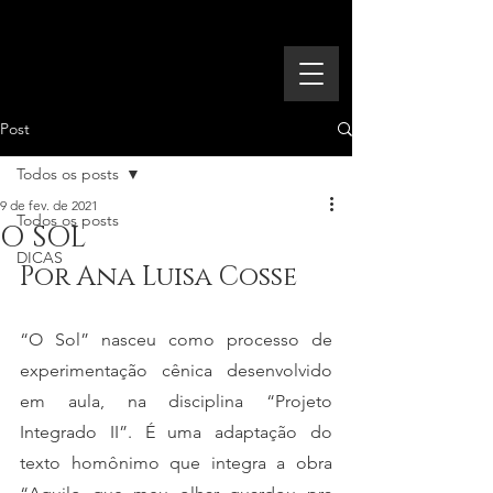
Post
Todos os posts
9 de fev. de 2021
Todos os posts
O SOL
DICAS
Por Ana Luisa Cosse
“O Sol” nasceu como processo de 
experimentação cênica desenvolvido 
em aula, na disciplina “Projeto 
Integrado II”. É uma adaptação do 
texto homônimo que integra a obra 