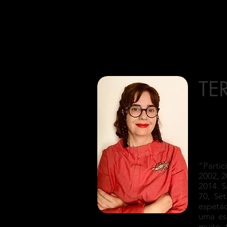
Início
Guarda-Roupas
TE
“Partic
2002, 2
2014. S
70, Sé
espetá
uma es
muito 