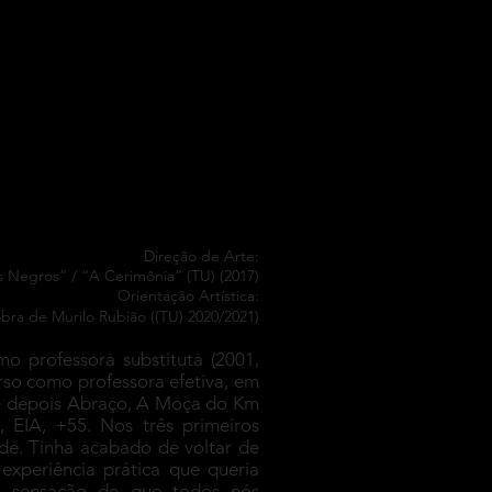
bsérie
Texto
Mais
Direção de Arte:
 Negros” / “A Cerimônia” (TU) (2017)
Orientação Artística:
bra de Murilo Rubião ((TU) 2020/2021)
o professora substituta (2001,
rso como professora efetiva, em
, e depois Abraço, A Moça do Km
EIA, +55. Nos três primeiros
de. Tinha acabado de voltar de
xperiência prática que queria
ma sensação de que todos nós