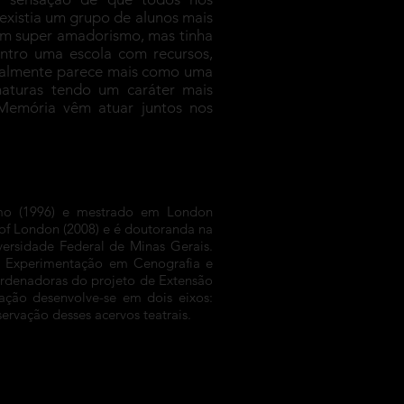
existia um grupo de alunos mais
 um super amadorismo, mas tinha
ntro uma escola com recursos,
icialmente parece mais como uma
maturas tendo um caráter mais
Memória vêm atuar juntos nos
mo (1996) e mestrado em London
 of London (2008) e é doutoranda na
versidade Federal de Minas Gerais.
e Experimentação em Cenografia e
ordenadoras do projeto de Extensão
ção desenvolve-se em dois eixos:
ervação desses acervos teatrais.