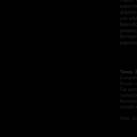
experim
dispost
um efe
fazendo
presta
format
espetác
Tereza 
Consorti
Escola 
Faz par
outras 
Barracã
criação 
Foto: Ac