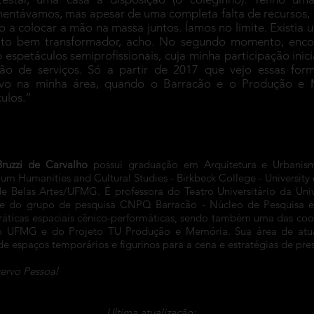
entávamos, mas apesar de uma completa falta de recursos, 
o a colocar a mão na massa juntos. Íamos no limite. Existia
ito bem transformador, acho. No segundo momento, enco
 espetáculos semiprofissionais, cuja minha participação in
ção de serviços. Só a partir de 2017 que vejo essas for
ivo na minha área, quando o Barracão e o Produção e 
ulos.”
Bruzzi de Carvalho
possui graduação em Arquitetura e Urbanis
um Humanities and Cultural Studies - Birkbeck College - University
de Belas Artes/UFMG. É professora do Teatro Universitário da Uni
te do grupo de pesquisa CNPQ Barracão - Núcleo de Pesquisa 
práticas espaciais cênico-performáticas, sendo também uma das co
o UFMG e do Projeto TU Produção e Memória. Sua área de atua
de espaços temporários e figurinos para a cena e estratégias de pres
ervo Pessoal
Ultima atualização: