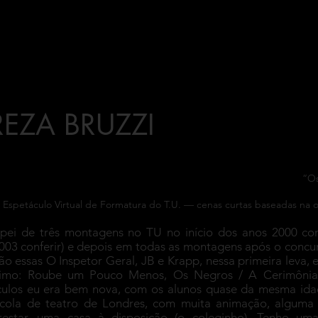
 TU
MOSTRATU
Mulheres Diretoras
We
REZA BRUZZI
“Os
Espetáculo Virtual de Formatura do T.U. — cenas curtas baseadas na o
ipei de três montagens no TU no início dos anos 2000 com
003 conferir) e depois em todas as montagens após o concu
ão essas O Inspetor Geral, JB e Krapp, nessa primeira leva
timo: Roube um Pouco Menos, Os Negros / A Cerimônia, 
culos eu era bem nova, com os alunos quase da mesma ida
cola de teatro de Londres, com muita animação, alguma e
testar, uma casa à disposição (o coleginho). Tenho u