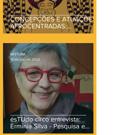
CONCEPÇÕES E ATUAÇÕES
AFROCENTRADAS:
CURADORIA, TEATROS
NEGROS E RESISTÊNCIA
MISTURA
10 de jun. de 2022
ésTUdo circo entrevista:
Ermínia Silva - Pesquisa e
percepções sobre os saberes