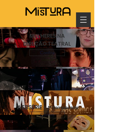
MULHERES NA
DIREÇÃO TEATRAL
Confira
WEBSÉRIE -
1ª Temporada
Confira